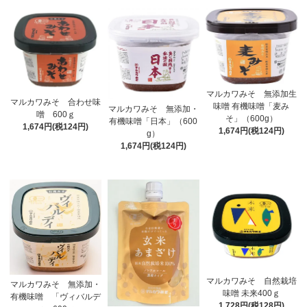
マルカワみそ 無添加生
マルカワみそ 合わせ味
味噌 有機味噌「麦み
マルカワみそ 無添加・
噌 600ｇ
そ」（600g）
有機味噌「日本」（600
1,674円(税124円)
1,674円(税124円)
g）
1,674円(税124円)
マルカワみそ 自然栽培
マルカワみそ 無添加・
味噌 未来400ｇ
有機味噌 「ヴィバルデ
1,728円(税128円)