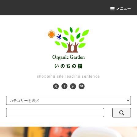
メニュー
shopping site leading sentence