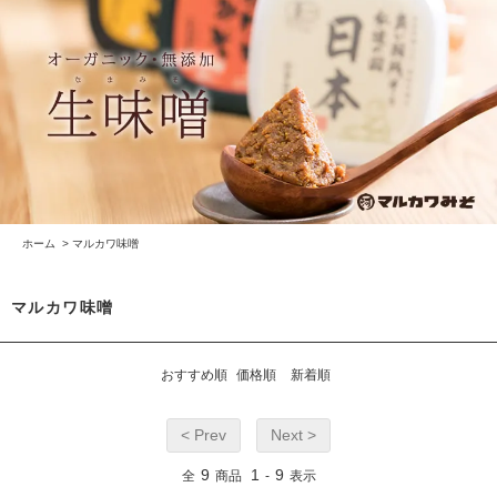
ホーム
>
マルカワ味噌
マルカワ味噌
おすすめ順
価格順
新着順
< Prev
Next >
9
1
9
全
商品
-
表示