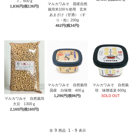
ィ」600ｇ
マルカワみそ 国産自然
1,836円(税136円)
栽培米100％使用 玄米
あまざけ（甘酒）（す
り・粒）200g
462円(税34円)
マルカワみそ 自然栽培
マルカワみそ 自然栽
国産 白味噌 400ｇ
培 味噌道楽 600g
1,296円(税96円)
SOLD OUT
マルカワみそ 自然栽培
大豆 1300ｇ
2,160円(税160円)
9
1
9
全
商品
-
表示