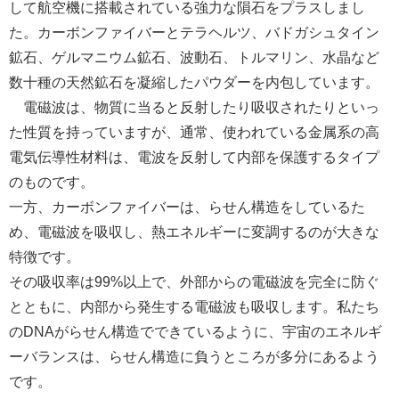
して航空機に搭載されている強力な隕石をプラスしまし
た。カーボンファイバーとテラヘルツ、バドガシュタイン
鉱石、ゲルマニウム鉱石、波動石、トルマリン、水晶など
数十種の天然鉱石を凝縮したパウダーを内包しています。
電磁波は、物質に当ると反射したり吸収されたりといっ
た性質を持っていますが、通常、使われている金属系の高
電気伝導性材料は、電波を反射して内部を保護するタイプ
のものです。
一方、カーボンファイバーは、らせん構造をしているた
め、電磁波を吸収し、熱エネルギーに変調するのが大きな
特徴です。
その吸収率は99%以上で、外部からの電磁波を完全に防ぐ
とともに、内部から発生する電磁波も吸収します。私たち
のDNAがらせん構造でできているように、宇宙のエネルギ
ーバランスは、らせん構造に負うところが多分にあるよう
です。