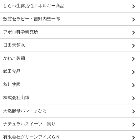
しらべ生体活性エネルギー商品
数霊セラピー・吉野内聖一郎
アポロ科学研究所
日田天領水
かねこ製麺
武田食品
秋川牧園
株式会社山繊
天然酵母パン まひろ
ナチュラルスイーツ 実り
有限会社グリーンアイズＧＮ