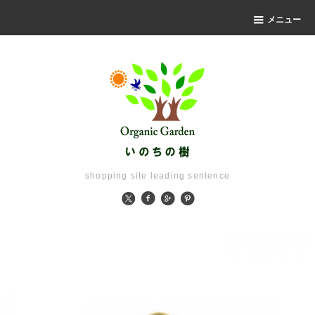
メニュー
shopping site leading sentence