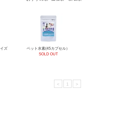
サイズ
ペット水素(45カプセル）
SOLD OUT
<
1
>