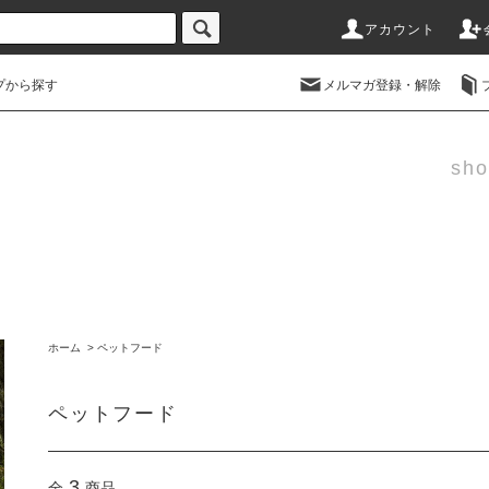
アカウント
プから探す
メルマガ登録・解除
sho
ホーム
>
ペットフード
ペットフード
3
全
商品