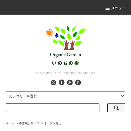
メニュー
shopping site leading sentence
ホーム
>
森修焼シリーズ
>
オーブン対応