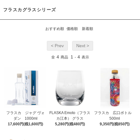
フラスカグラスシリーズ
おすすめ順
価格順
新着順
< Prev
Next >
4
1
4
全
商品
-
表示
フラスカ ジャグ ヴォ
FLASKA Emoto（フラス
フラスカ 広口ボトル
ダン 1000ml
カ江本） グラス
500ml
17,600円(税1,600円)
5,280円(税480円)
9,350円(税850円)