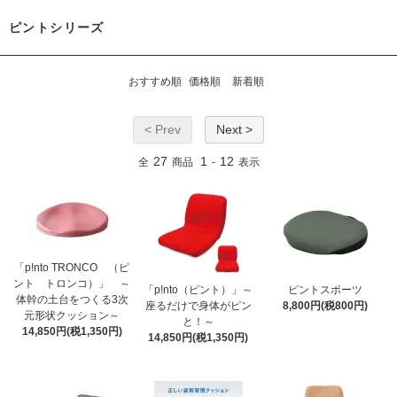
ピントシリーズ
おすすめ順
価格順
新着順
< Prev
Next >
27
1
12
全
商品
-
表示
「p!nto TRONCO （ピ
ント トロンコ）」 ～
「p!nto（ピント）」～
ピントスポーツ
体幹の土台をつくる3次
座るだけで身体がピン
8,800円(税800円)
元形状クッション～
と！～
14,850円(税1,350円)
14,850円(税1,350円)