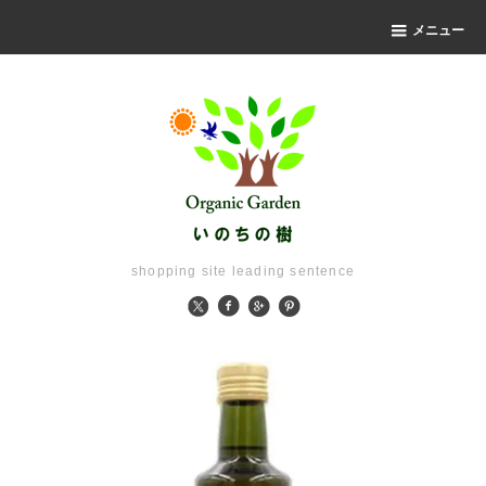
メニュー
shopping site leading sentence