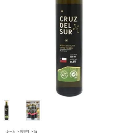
ホーム
>
調味料
>
油