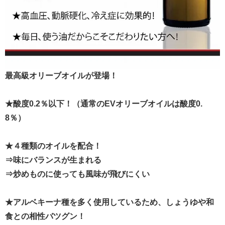
最高級オリーブオイルが登場！
★酸度0.2％以下！（通常のEVオリーブオイルは酸度0.
8％）
★４種類のオイルを配合！
⇒味にバランスが生まれる
⇒炒めものに使っても風味が飛びにくい
★アルベキーナ種を多く使用しているため、しょうゆや和
食との相性バツグン！