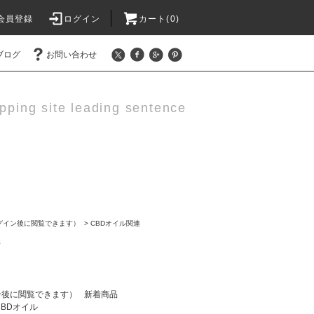
会員登録
ログイン
カート(0)
ブログ
お問い合わせ
pping site leading sentence
グイン後に閲覧できます）
>
CBDオイル関連
所
ン後に閲覧できます）
新着商品
CBDオイル