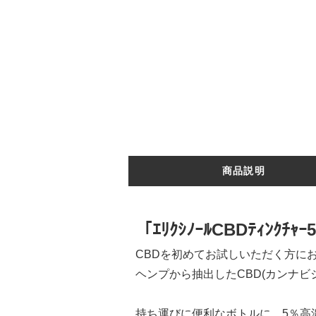
商品説明
「ｴﾘｸｼﾉｰﾙCBDﾃｨﾝｸﾁ
CBDを初めてお試しいただく方に
ヘンプから抽出したCBD(カンナ
持ち運びに便利なボトルに、5％高