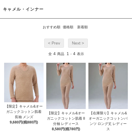
キャメル・インナー
おすすめ順
価格順
新着順
< Prev
Next >
4
1
4
全
商品
-
表示
【限定】キャメル&オー
ガニックコットン肌着
【限定】キャメル&オー
【在庫限り】キャメル&
長袖 メンズ
ガニックコットン肌着 8
オーガニックコットンパ
9,680円(税880円)
分袖 レディース
ンツ ロング丈 レディー
8,580円(税780円)
ス