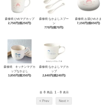
森修焼 ひめマグカップ
森修焼 なかよしスプー
森修焼 お湯ひめさま
2,750円(税250円)
ン
7,150円(税650円)
770円(税70円)
森修焼 キッチンマグカ
森修焼 なかよしマグカ
ップなかよし
ップ
3,850円(税350円)
2,640円(税240円)
8
1
8
全
商品
-
表示
< Prev
Next >