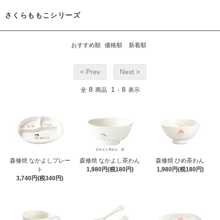
さくらももこシリーズ
おすすめ順
価格順
新着順
< Prev
Next >
8
1
8
全
商品
-
表示
森修焼 なかよしプレー
森修焼 なかよし茶わん
森修焼 ひめ茶わん
ト
1,980円(税180円)
1,980円(税180円)
3,740円(税340円)