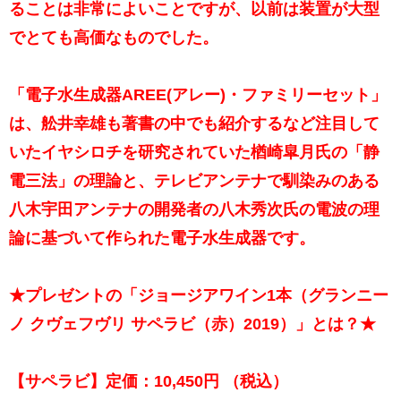
ることは非常によいことですが、以前は装置が大型
でとても高価なものでした。
「電子水生成器AREE(アレー)・ファミリーセット」
は、舩井幸雄も著書の中でも紹介するなど注目して
いたイヤシロチを研究されていた楢崎皐月氏の「静
電三法」の理論と、テレビアンテナで馴染みのある
八木宇田アンテナの開発者の八木秀次氏の電波の理
論に基づいて作られた電子水生成器です。
★プレゼントの「ジョージアワイン1本（グランニー
ノ クヴェフヴリ サペラビ（赤）2019）」とは？★
【サペラビ】定価：10,450円 （税込）