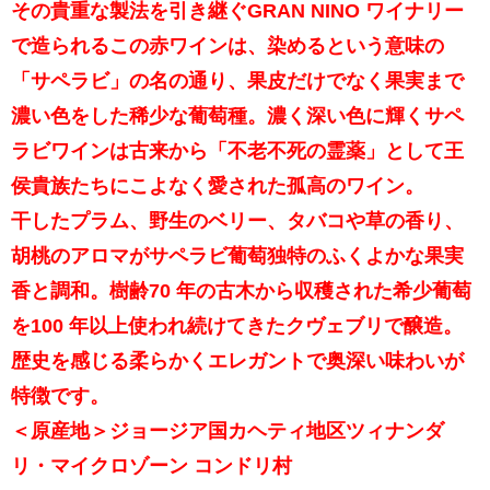
その貴重な製法を引き継ぐGRAN NINO ワイナリー
で造られるこの赤ワインは、染めるという意味の
「サペラビ」の名の通り、果皮だけでなく果実まで
濃い色をした稀少な葡萄種。濃く深い色に輝くサペ
ラビワインは古来から「不老不死の霊薬」として王
侯貴族たちにこよなく愛された孤高のワイン。
干したプラム、野生のベリー、タバコや草の香り、
胡桃のアロマがサペラビ葡萄独特のふくよかな果実
香と調和。樹齢70 年の古木から収穫された希少葡萄
を100 年以上使われ続けてきたクヴェブリで醸造。
歴史を感じる柔らかくエレガントで奥深い味わいが
特徴です。
＜原産地＞ジョージア国カヘティ地区ツィナンダ
リ・マイクロゾーン コンドリ村