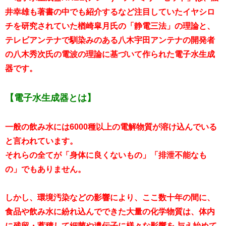
井幸雄も著書の中でも紹介するなど注目していたイヤシロ
チを研究されていた楢崎皐月氏の「静電三法」の理論と、
テレビアンテナで馴染みのある八木宇田アンテナの開発者
の八木秀次氏の電波の理論に基づいて作られた電子水生成
器です。
【電子水生成器とは】
一般の飲み水には6000種以上の電解物質が溶け込んでいる
と言われています。
それらの全てが「身体に良くないもの」「排泄不能なも
の」でもありません。
しかし、環境汚染などの影響により、ここ数十年の間に、
食品や飲み水に紛れ込んでできた大量の化学物質は、体内
に残留・蓄積して細菌や遺伝子に様々な影響を 与え始めて