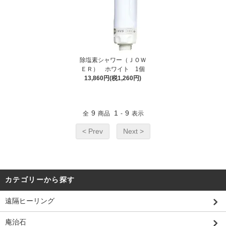
除塩素シャワー（ＪＯＷ
ＥＲ） ホワイト 1個
13,860円(税1,260円)
9
1
9
全
商品
-
表示
< Prev
Next >
カテゴリーから探す
遠隔ヒーリング
庵治石