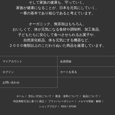
そして家族の健康も、守っていく。
家族が健康になることが、日本を元気にしていく、
一番の基本であり核心であると考えています。
オーガニック、無添加はもちろん、
おいしくて、体が元気になる食材や調味料、加工食品、
子どもたちに安心して食べさせられるお菓子や、
自然派化粧品、体を元気にする機器など、
２０００種類以上のこだわりぬいた商品を厳選しています。
マイアカウント
会員登録
ログイン
カートを見る
お問い合わせ
ホーム
/
支払い方法について
/
配送・送料について
/
返品について
/
特定商取引法に基づく表記
/
プライバシーポリシー
/
メルマガ登録・解除
/
ショップブログ
/
RSS
/
ATOM