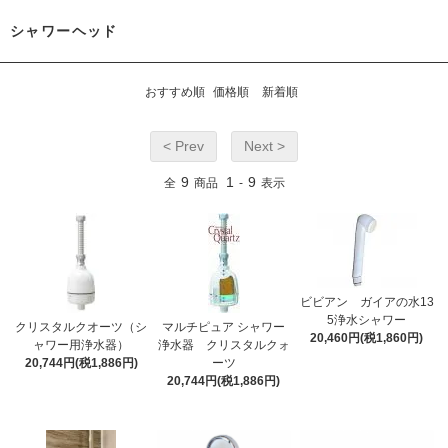
シャワーヘッド
おすすめ順
価格順
新着順
< Prev
Next >
9
1
9
全
商品
-
表示
ビビアン ガイアの水13
5浄水シャワー
クリスタルクオーツ（シ
マルチピュア シャワー
20,460円(税1,860円)
ャワー用浄水器）
浄水器 クリスタルクォ
20,744円(税1,886円)
ーツ
20,744円(税1,886円)