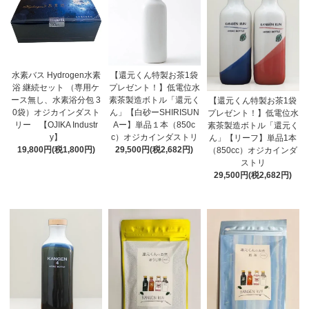
水素バス Hydrogen水素
【還元くん特製お茶1袋
浴 継続セット （専用ケ
プレゼント！】低電位水
ース無し、水素浴分包 3
素茶製造ボトル「還元く
【還元くん特製お茶1袋
0袋）オジカインダスト
ん」【白砂ーSHIRISUN
プレゼント！】低電位水
リー 【OJIKA Industr
Aー】単品１本（850c
素茶製造ボトル「還元く
y】
c）オジカインダストリ
ん」【リーフ】単品1本
19,800円(税1,800円)
29,500円(税2,682円)
（850cc）オジカインダ
ストリ
29,500円(税2,682円)