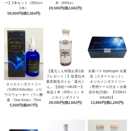
ー】2本セット（850cc×
本（850cc）
2本）
29,500円(税2,682円)
59,000円(税5,364円)
【還元くん特製お茶1袋
水素バス Hydrogen 水素
プレゼント！】低電位水
浴（スタートセット）
素茶製造ボトル「還元く
オジカインダストリー
オジカインダストリー
ん」【赤絵ーAKAEー】
（専用ケース付き＋水素
（OJIKA Industry）メビ
単品１本（850ｃｃ）オ
浴分包15袋） 【OJIKA I
ウスウォーター（ワン酵
ジカインダストリ
ndustry】
素・One Koso）75ml
29,500円(税2,682円)
13,860円(税1,260円)
5,500円(税407円)