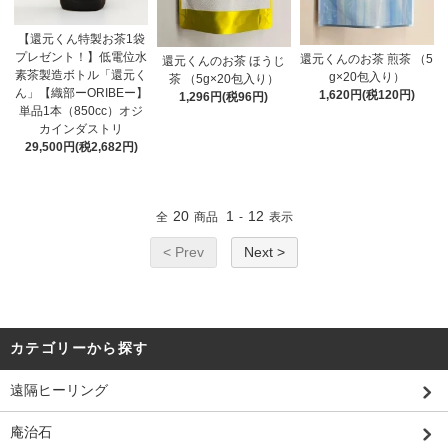
【還元くん特製お茶1袋
プレゼント！】低電位水
還元くんのお茶 煎茶 （5
還元くんのお茶 ほうじ
素茶製造ボトル「還元く
g×20包入り）
茶 （5g×20包入り）
ん」【織部ーORIBEー】
1,620円(税120円)
1,296円(税96円)
単品1本（850cc）オジ
カインダストリ
29,500円(税2,682円)
20
1
12
全
商品
-
表示
< Prev
Next >
カテゴリーから探す
遠隔ヒーリング
庵治石