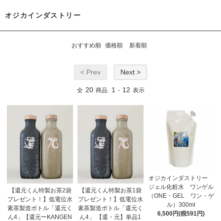
オジカインダストリー
おすすめ順
価格順
新着順
< Prev
Next >
20
1
12
全
商品
-
表示
オジカインダストリー
ジェル化粧水 ワンゲル
【還元くん特製お茶2袋
【還元くん特製お茶1袋
（ONE・GEL ワン・ゲ
プレゼント！】低電位水
プレゼント！】低電位水
ル）300ml
素茶製造ボトル「還元く
素茶製造ボトル「還元く
6,500円(税591円)
ん4」【還元ーKANGEN
ん4」 【還・元】単品1