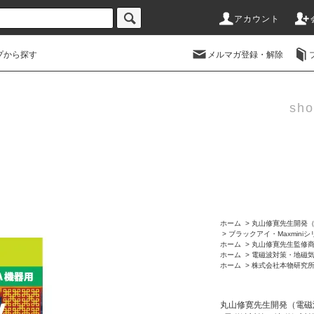
アカウント
プから探す
メルマガ登録・解除
sho
ホーム
>
丸山修寛先生開発
>
ブラックアイ・Maxmini
ホーム
>
丸山修寛先生監修
ホーム
>
電磁波対策・地磁
ホーム
>
株式会社本物研究
丸山修寛先生開発（電磁