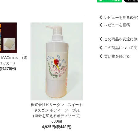
レビューを見る(0件
レビューを投稿
この商品を友達に教
この商品について問
買い物を続ける
AXminiα」(電
ロッカー)
円(税270円)
株式会社ビリーダン スイート
ヤスゴン ボディーソープ01
（運命を変えるボディソープ）
600ml
4,925円(税448円)