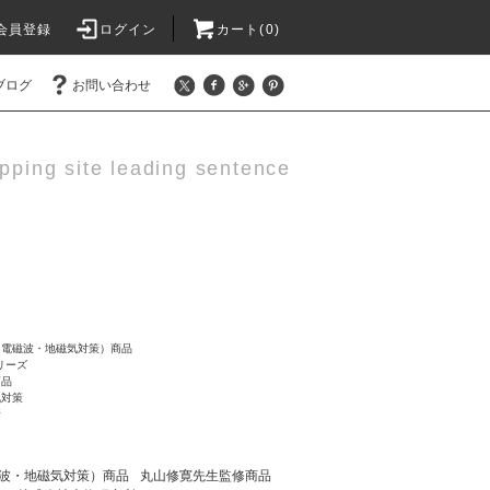
会員登録
ログイン
カート(0)
ブログ
お問い合わせ
pping site leading sentence
（電磁波・地磁気対策）商品
シリーズ
商品
気対策
所
波・地磁気対策）商品
丸山修寛先生監修商品