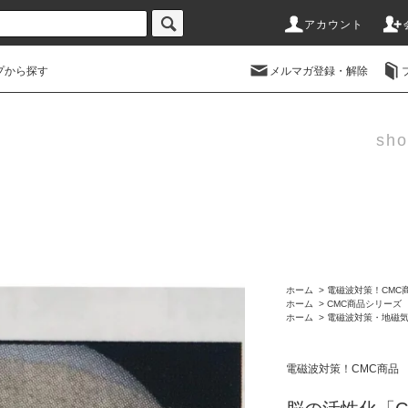
アカウント
プから探す
メルマガ登録・解除
sho
ホーム
>
電磁波対策！CMC
ホーム
>
CMC商品シリーズ
ホーム
>
電磁波対策・地磁
電磁波対策！CMC商品