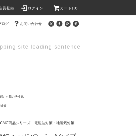
会員登録
ログイン
カート(0)
ブログ
お問い合わせ
pping site leading sentence
商品
>
脳の活性化
気対策
CMC商品シリーズ
電磁波対策・地磁気対策