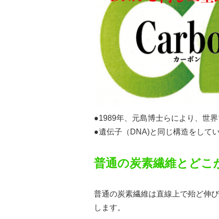
●1989年、元島博士らにより、
●遺伝子（DNA)と同じ構造をし
普通の炭素繊維とどこ
普通の炭素繊維は直線上で殆ど伸び
します。