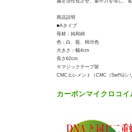
脳を活性化させ、集中力を増し、電
商品説明
■Aタイプ
母材：純和綿
色：白、藍、柿渋色
大きさ：幅4cm
長さ62cm
※マジックテープ留
CMCエレメント（CMC（5wt%)シ
カーボンマイクロコイ