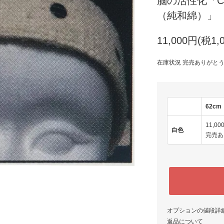
脳の活性化「C
（純和綿）」
11,000円(税1,
在庫状況 完売ありがと
62cm
11,00
白色
完売あ
オプションの値段詳
返品について