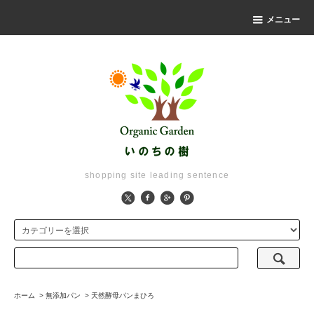
メニュー
shopping site leading sentence
ホーム
>
無添加パン
>
天然酵母パンまひろ