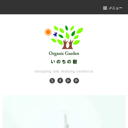
メニュー
shopping site leading sentence