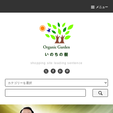
メニュー
shopping site leading sentence