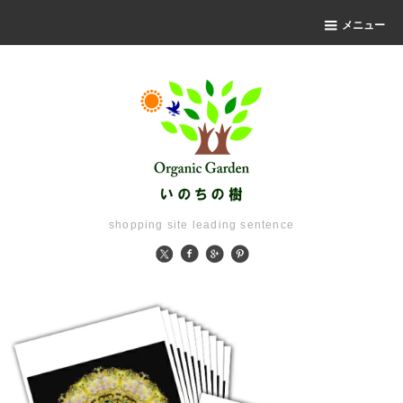
メニュー
shopping site leading sentence