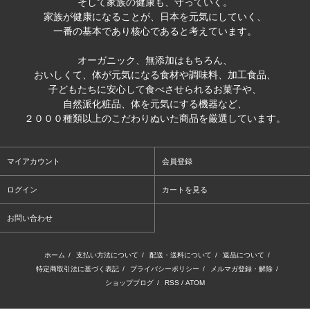
そして家族の健康も、守っていく。
家族が健康になることが、日本を元気にしていく、
一番の基本であり核心であると考えています。
オーガニック、無添加はもちろん、
おいしくて、体が元気になる食材や調味料、加工食品、
子どもたちに安心して食べさせられるお菓子や、
自然派化粧品、体を元気にする機器など、
２０００種類以上のこだわりぬいた商品を厳選しています。
マイアカウント
会員登録
ログイン
カートを見る
お問い合わせ
ホーム
/
支払い方法について
/
配送・送料について
/
返品について
/
特定商取引法に基づく表記
/
プライバシーポリシー
/
メルマガ登録・解除
/
ショップブログ
/
RSS
/
ATOM