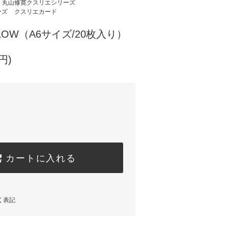
丸山修寛クスリエシリーズ
ーズ
クスリエカード
LOW（A6サイズ/20枚入り）
円)
カートに入れる
く表記