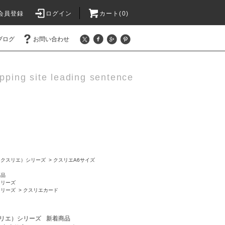
会員登録
ログイン
カート(0)
ブログ
お問い合わせ
pping site leading sentence
（クスリエ）シリーズ
>
クスリエA6サイズ
商品
シリーズ
シリーズ
>
クスリエカード
リエ）シリーズ
新着商品