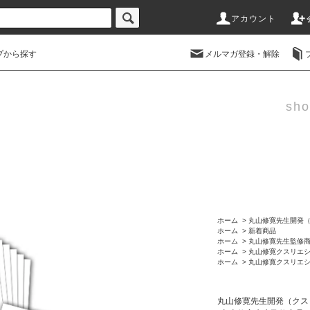
アカウント
プから探す
メルマガ登録・解除
sho
ホーム
>
丸山修寛先生開発
ホーム
>
新着商品
ホーム
>
丸山修寛先生監修
ホーム
>
丸山修寛クスリエ
ホーム
>
丸山修寛クスリエ
丸山修寛先生開発（クス