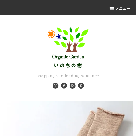
メニュー
shopping site leading sentence