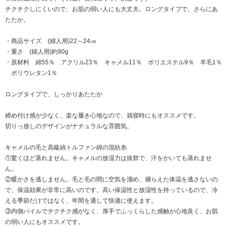
チクチクしにくいので、お肌の弱い人にも大丈夫。ロングタイプで、さらにあ
たたか。
・商品サイズ (婦人用)22～24㎝
・重さ (婦人用)約90g
・原材料 綿55％ アクリル23％ キャメル11％ ポリエステル9％ 羊毛1％
ポリウレタン1％
ロングタイプで、しっかりあたたか
締め付け感が少なく、楽な履き心地なので、就寝時にもオススメです。
切りっ放しのデザインがナチュラルな雰囲気。
キャメルの毛と高級綿トルファン綿の混紡糸
①驚くほど蒸れません。キャメルの放湿力は抜群で、汗をかいても蒸れませ
ん。
②暖かさを逃しません。毛と毛の間に空気を溜め、捕らえた体温を逃さないの
で、保温効果が非常に高いのです。高い保温性と放湿性を持っているので、冷
える季節だけではなく、年間を通して快適に使えます。
③内側パイルでチクチク感がなく、厚手でふっくらした感触が心地良く、お肌
の弱い人にもオススメです。