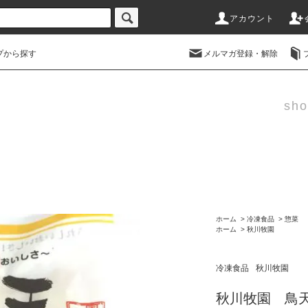
アカウント
プから探す
メルマガ登録・解除
sho
ホーム
>
冷凍食品
>
惣菜
ホーム
>
秋川牧園
冷凍食品
秋川牧園
秋川牧園 鳥