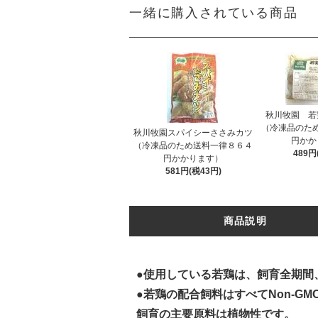
一緒に購入されている商品
秋川牧園 
（冷凍品のた
秋川牧園スパイシーささみカツ
円かか
（冷凍品のため送料一律８６４
489円
円かかります）
581円(税43円)
商品説明
●使用している若鶏は、飼育全期間
●若鶏の配合飼料はすべてNon-
飼育の主要原料は植物性です。