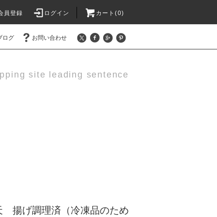
会員登録
ログイン
カート(0)
ブログ
お問い合わせ
pping site leading sentence
天 揚げ調理済（冷凍品のため