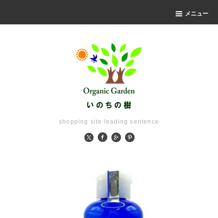
メニュー
shopping site leading sentence