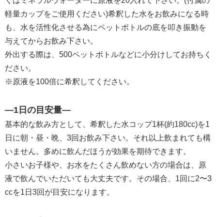
くはミネラルウォーターに原液を20入れて下さい。(付属の
軽量カップをご使用ください)希釈した水をお飲みになる時
も、水を活性化させる為にペットボトルの底を叩き振動を
与えてからお飲み下さい。
外出する際は、500ペットボトルなどに小分けしてお持ちく
ださい。
※原液を100倍に希釈してください。
―1日の目安量―
基本的な飲み方として、希釈した水コップ1杯(約180cc)を1
日に朝・昼・晩、3回お飲み下さい。それ以上飲まれても構
いません。多めに飲んだほうが効果を期待できます。
小さいお子様や、お水をたくさん飲めない方の場合は、原
液で飲んでいただいても大丈夫です。その場合、1回に2〜3
ccを1日3回が目安になります。