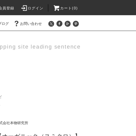
会員登録
ログイン
カート(0)
ブログ
お問い合わせ
pping site leading sentence
ど
所
式会社本物研究所