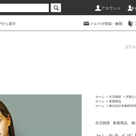
アカウント
プから探す
メルマガ登録・解除
sho
ホーム
>
生活雑貨
>
衣類な
ホーム
>
新着商品
ホーム
>
株式会社本物研究
生活雑貨
新着商品
株