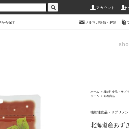
アカウント
プから探す
メルマガ登録・解除
sho
ホーム
>
機能性食品・サプ
ホーム
>
新着商品
機能性食品・サプリメン
北海道産あずき茶