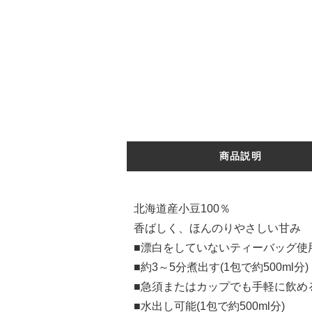
商品説明
北海道産小豆100％
香ばしく、ほんのりやさしい甘み
■漂白をしていないティーバッグ使
■約3～5分煮出す(1包で約500ml分)
■急須またはカップでも手軽に飲める(
■水出し可能(1包で約500ml分)