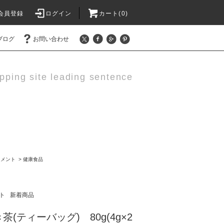
会員登録
ログイン
カート(0)
ブログ
お問い合わせ
pping site leading sentence
リメント
>
健康食品
ト
新着商品
(ティーバッグ) 80g(4g×2