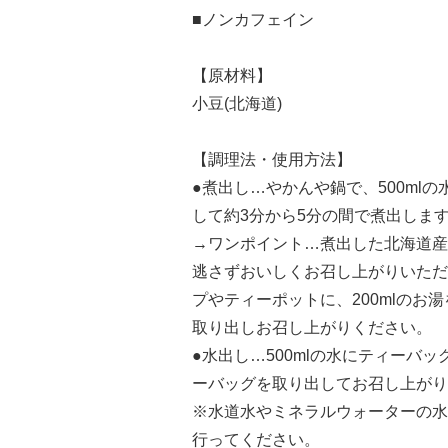
■ノンカフェイン
【原材料】
小豆(北海道)
【調理法・使用方法】
●煮出し…やかんや鍋で、500m
して約3分から5分の間で煮出しま
→ワンポイント…煮出した北海道産
逃さずおいしくお
プやティーポットに、200mlの
取り出しお召し上
●水出し…500mlの水にティーバ
ーバッグを取り出してお召し上が
※水道水やミネラルウォーターの水
行ってください。