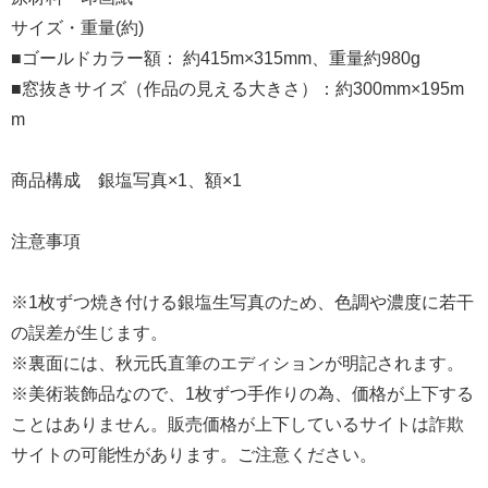
サイズ・重量(約)
■ゴールドカラー額： 約415m×315mm、重量約980g
■窓抜きサイズ（作品の見える大きさ）：約300mm×195m
m
商品構成 銀塩写真×1、額×1
注意事項
※1枚ずつ焼き付ける銀塩生写真のため、色調や濃度に若干
の誤差が生じます。
※裏面には、秋元氏直筆のエディションが明記されます。
※美術装飾品なので、1枚ずつ手作りの為、価格が上下する
ことはありません。販売価格が上下しているサイトは詐欺
サイトの可能性があります。ご注意ください。