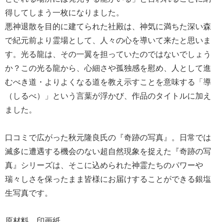
得してしまう一枚になりました。
悪神退散を目的に建てられた社殿は、神気に満ちた深い森
で紀元前より霊場として、人々の心を導いて来たと思いま
す。光る龍は、その一翼を担っていたのではないでしょう
か？この光る龍から、心細さや孤独感を慰め、人として進
むべき道・よりよくなる道を教え示すことを意味する「導
（しるべ）」という言葉が浮かび、作品のタイトルに加え
ました。
口コミで広がった秋元隆良氏の『奇跡の写真』。日常では
滅多に遭遇する機会のない超自然現象を捉えた『奇跡の写
真』シリーズは、そこに込められた神霊たちのパワーや
瑞々しさを保ったまま皆様にお届けすることができる銀塩
生写真です。
原材料 印画紙