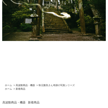
ホーム
>
高波動商品・機器
>
秋元隆良さん奇跡の写真シリーズ
ホーム
>
新着商品
高波動商品・機器
新着商品