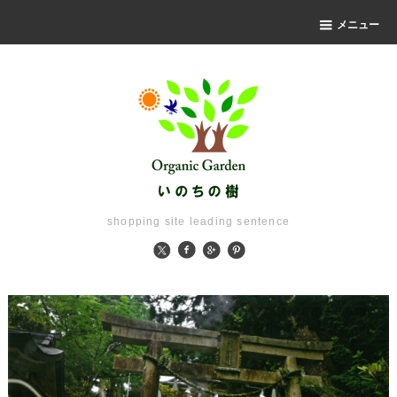
メニュー
shopping site leading sentence