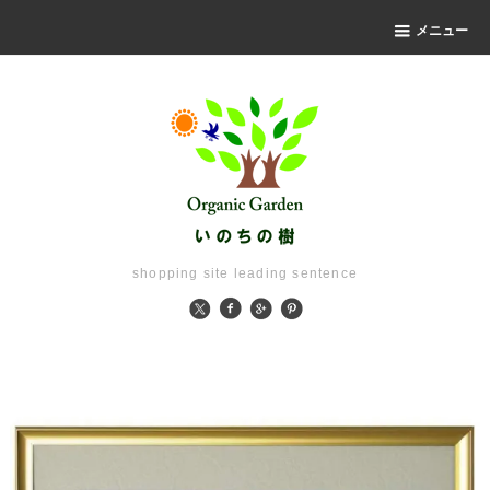
メニュー
shopping site leading sentence