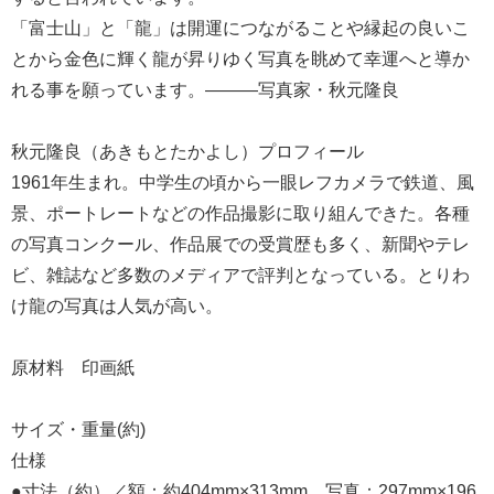
「富士山」と「龍」は開運につながることや縁起の良いこ
とから金色に輝く龍が昇りゆく写真を眺めて幸運へと導か
れる事を願っています。―――写真家・秋元隆良
秋元隆良（あきもとたかよし）プロフィール
1961年生まれ。中学生の頃から一眼レフカメラで鉄道、風
景、ポートレートなどの作品撮影に取り組んできた。各種
の写真コンクール、作品展での受賞歴も多く、新聞やテレ
ビ、雑誌など多数のメディアで評判となっている。とりわ
け龍の写真は人気が高い。
原材料 印画紙
サイズ・重量(約)
仕様
●寸法（約）／額：約404mm×313mm、写真：297mm×196