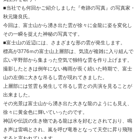
■当社でも何回かご紹介しました『奇跡の写真』の写真家・
秋元隆良氏。
今回は、富士山から湧き出た雲が徐々に金龍に姿を変化し
その一瞬を捉えた神秘の写真です。
■富士山の近辺には、さまざまな形の雲が発生します。
標高が3776ｍの富士山上層部は、気流が複雑に入り組んで
広い平野部から集まった空気で独特な雲を作り上げます。
撮影したときは例年にない梅雨が長く続いた時期で、富士
山の左側に大きな吊るし雲が現れてきました。
上層部には笠雲も発生して吊るし雲との共演を見ることが
出来ました。
その光景は富士山から湧き出た大きな龍のようにも見え、
徐々に黄金色に輝いていったのです。
神話や伝説の生き物である龍は水を好むとされており、鳴
き声は雷鳴とされ、嵐を呼び竜巻となって天空に昇り飛翔
すると言われています。