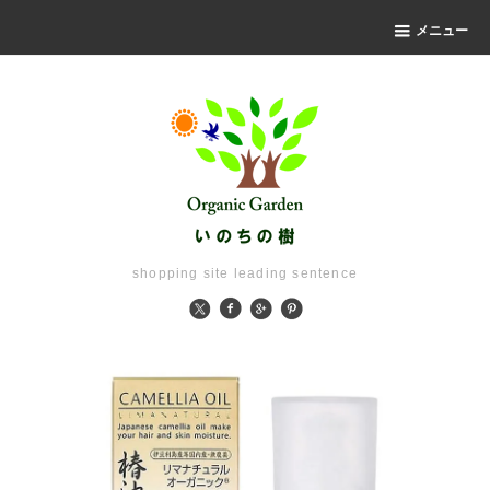
メニュー
shopping site leading sentence