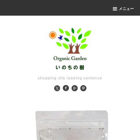
メニュー
shopping site leading sentence