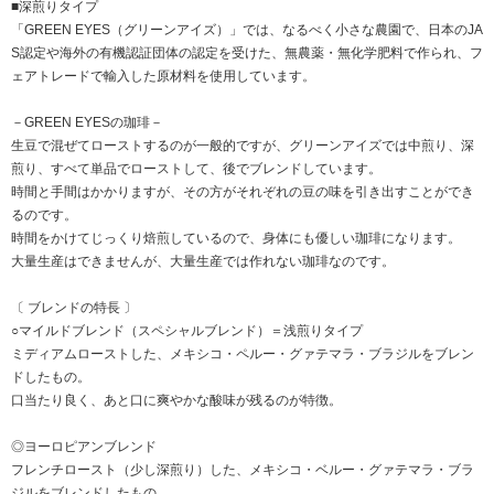
■深煎りタイプ
「GREEN EYES（グリーンアイズ）」では、なるべく小さな農園で、日本のJA
S認定や海外の有機認証団体の認定を受けた、無農薬・無化学肥料で作られ、フ
ェアトレードで輸入した原材料を使用しています。
－GREEN EYESの珈琲－
生豆で混ぜてローストするのが一般的ですが、グリーンアイズでは中煎り、深
煎り、すべて単品でローストして、後でブレンドしています。
時間と手間はかかりますが、その方がそれぞれの豆の味を引き出すことができ
るのです。
時間をかけてじっくり焙煎しているので、身体にも優しい珈琲になります。
大量生産はできませんが、大量生産では作れない珈琲なのです。
〔 ブレンドの特長 〕
○マイルドブレンド（スペシャルブレンド）＝浅煎りタイプ
ミディアムローストした、メキシコ・ペルー・グァテマラ・ブラジルをブレン
ドしたもの。
口当たり良く、あと口に爽やかな酸味が残るのが特徴。
◎ヨーロピアンブレンド
フレンチロースト（少し深煎り）した、メキシコ・ベルー・グァテマラ・ブラ
ジルをブレンドしたもの。