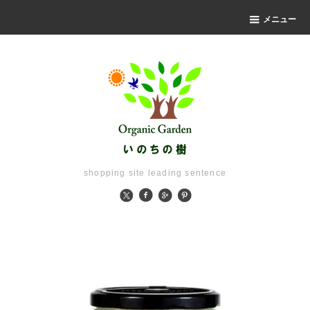
メニュー
shopping site leading sentence