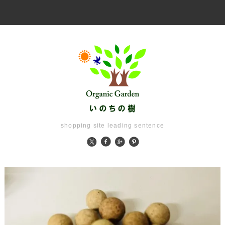
shopping site leading sentence