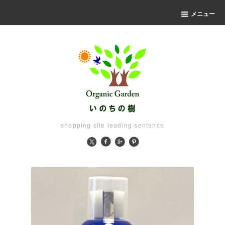
メニュー
shopping site leading sentence