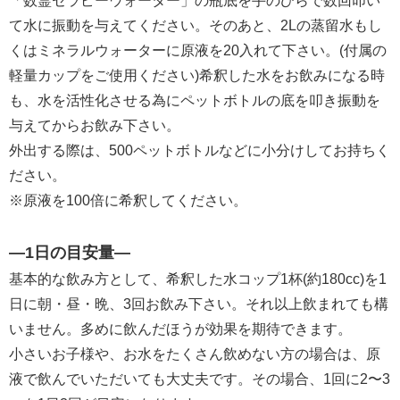
「数霊セラピーウォーター」の瓶底を手のひらで数回叩い
て水に振動を与えてください。そのあと、2Lの蒸留水もし
くはミネラルウォーターに原液を20入れて下さい。(付属の
軽量カップをご使用ください)希釈した水をお飲みになる時
も、水を活性化させる為にペットボトルの底を叩き振動を
与えてからお飲み下さい。
外出する際は、500ペットボトルなどに小分けしてお持ちく
ださい。
※原液を100倍に希釈してください。
―1日の目安量―
基本的な飲み方として、希釈した水コップ1杯(約180cc)を1
日に朝・昼・晩、3回お飲み下さい。それ以上飲まれても構
いません。多めに飲んだほうが効果を期待できます。
小さいお子様や、お水をたくさん飲めない方の場合は、原
液で飲んでいただいても大丈夫です。その場合、1回に2〜3