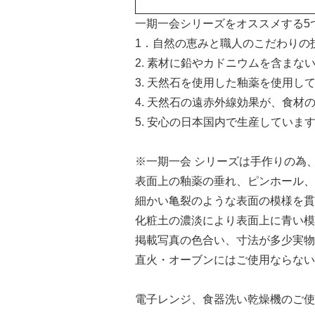
一期一会シリーズをオススメする5
1．自然の恵みと職人のこだわりの
2. 素材に鉛やカドニウムを含ま
3. 天然石を使用した釉薬を使用し
4. 天然石の遠赤外線効果が、食
5. 安心の日本国内で生産していま
※一期一会 シリーズは手作りの為
表面上の釉薬の垂れ、ピンホール、
細かい亀裂のような表面の模様を貫
化粧土の濃淡により表面上に青い模
掲載写真の色合い、寸法が多少実物
直火・オーブンにはご使用ならない
電子レンジ、食器洗い乾燥機のご使