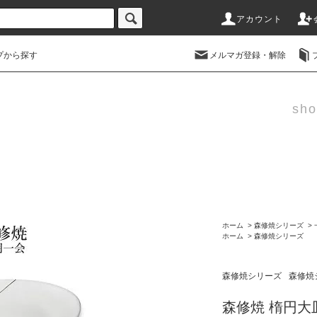
アカウント
プから探す
メルマガ登録・解除
sho
ホーム
>
森修焼シリーズ
>
ホーム
>
森修焼シリーズ
森修焼シリーズ
森修焼
森修焼 楕円大