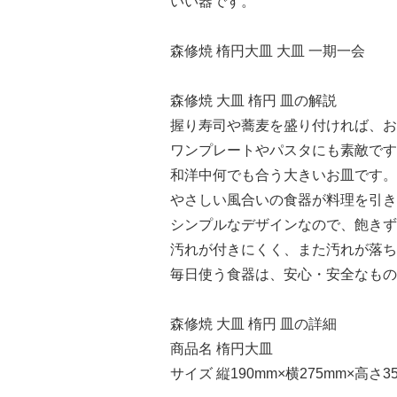
いい器です。
森修焼 楕円大皿 大皿 一期一会
森修焼 大皿 楕円 皿の解説
握り寿司や蕎麦を盛り付ければ、お
ワンプレートやパスタにも素敵です
和洋中何でも合う大きいお皿です。
やさしい風合いの食器が料理を引き
シンプルなデザインなので、飽きず
汚れが付きにくく、また汚れが落ち
毎日使う食器は、安心・安全なもの
森修焼 大皿 楕円 皿の詳細
商品名 楕円大皿
サイズ 縦190mm×横275mm×高さ3