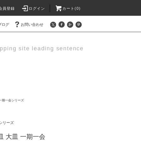
会員登録
ログイン
カート(0)
ブログ
お問い合わせ
pping site leading sentence
一期一会シリーズ
シリーズ
皿 大皿 一期一会