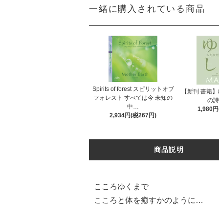
一緒に購入されている商品
Spirits of forest スピリットオブ
【新刊 書籍
フォレスト すべては今 未知の
の詩
中…
1,980
2,934円(税267円)
商品説明
こころゆくまで
こころと体を癒すかのように…