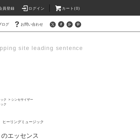
会員登録
ログイン
カート(0)
ブログ
お問い合わせ
pping site leading sentence
ジック
>
シンセサイザー
ジック
ヒーリングミュージック
美しさのエッセンス