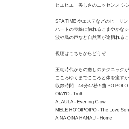
ヒエヒエ 美しさのエッセンス シンセ
SPA TIME やエステなどのヒーリ
ハートの琴線に触れるこまやかなシ
波や鳥の声など自然音が途切れるこ
視聴は
こちらからどうぞ
王朝時代からの癒しのテクニックが
こころゆくまでこころと体を癒すか
収録時間 44分47秒 5曲 PO.POLO.HUA
OIA'I'O - Truth
ALAULA - Evening Glow
MELE HOˋOIPOIPO - The Love So
AINA QINA HANAU - Home