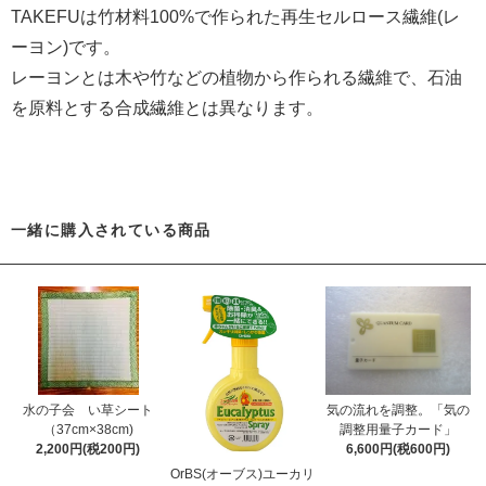
TAKEFUは竹材料100%で作られた再生セルロース繊維(レ
ーヨン)です。
レーヨンとは木や竹などの植物から作られる繊維で、石油
を原料とする合成繊維とは異なります。
一緒に購入されている商品
水の子会 い草シート
気の流れを調整。「気の
（37cm×38cm)
調整用量子カード」
2,200円(税200円)
6,600円(税600円)
OrBS(オーブス)ユーカリ