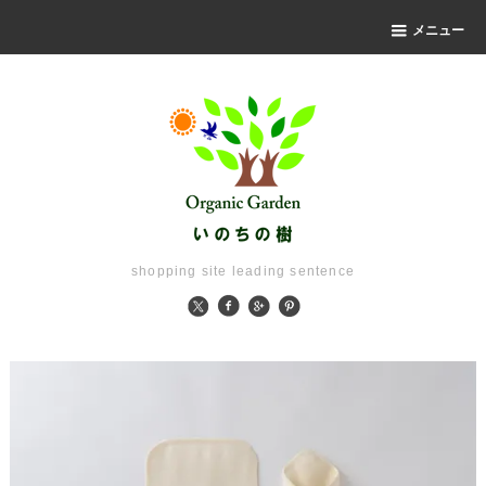
メニュー
shopping site leading sentence