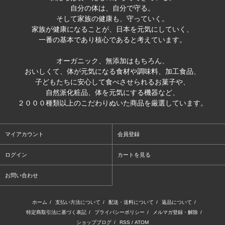
自分の体は、自分で守る。
そして家族の健康も、守っていく。
家族が健康になることが、日本を元気にしていく、
一番の基本であり核心であると考えています。
オーガニック、無添加はもちろん、
おいしくて、体が元気になる食材や調味料、加工食品、
子どもたちに安心して食べさせられるお菓子や、
自然派化粧品、体を元気にする機器など、
２０００種類以上のこだわりぬいた商品を厳選しています。
マイアカウント
会員登録
ログイン
カートを見る
お問い合わせ
ホーム
/
支払い方法について
/
配送・送料について
/
返品について
/
特定商取引法に基づく表記
/
プライバシーポリシー
/
メルマガ登録・解除
/
ショップブログ
/
RSS
/
ATOM