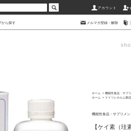
アカウント
プから探す
メルマガ登録・解除
sho
ホーム
>
機能性食品・サプ
ホーム
>
ドイツレホルム製
機能性食品・サプリメン
【ケイ素（珪