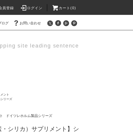
会員登録
ログイン
カート(0)
ブログ
お問い合わせ
pping site leading sentence
リメント
品シリーズ
ト
ドイツレホルム製品シリーズ
素・シリカ）サプリメント】シ