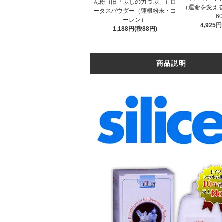
ん粉（旧「ふしの力つぶ」）ロ
（運命を変え
ータスパウダー（蓮根粉末・コ
6
ーレン）
4,925
1,188円(税88円)
商品説明