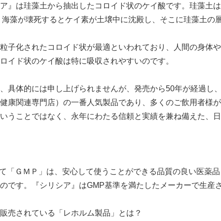
ア』は珪藻土から抽出したコロイド状のケイ酸です。珪藻土は
す。海藻が壊死するとケイ素が土壌中に沈殿し、そこに珪藻土の
粒子化されたコロイド状が最適といわれており、人間の身体や
ロイド状のケイ酸は特に吸収されやすいのです。
、具体的には申し上げられませんが、発売から50年が経過し、世
健康関連専門店）の一番人気製品であり、多くのご飲用者様が
いうことではなく、永年にわたる信頼と実績を兼ね備えた、日
Practice、略して「ＧＭＰ」は、安心して使うことができる品質の良
のです。『シリシア』はGMP基準を満たしたメーカーで生産
販売されている「レホルム製品」とは？