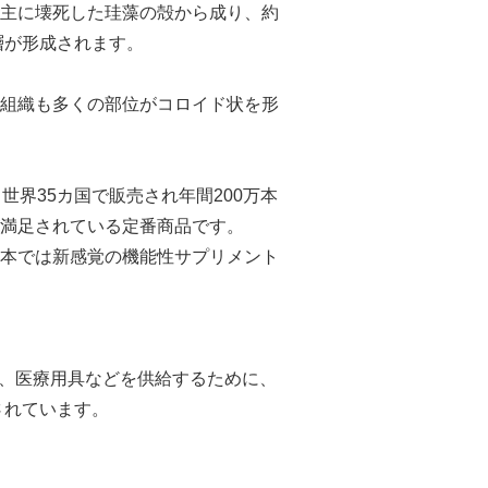
主に壊死した珪藻の殻から成り、約
層が形成されます。
組織も多くの部位がコロイド状を形
界35カ国で販売され年間200万本
満足されている定番商品です。
本では新感覚の機能性サプリメント
い医薬品、医療用具などを供給するために、
されています。