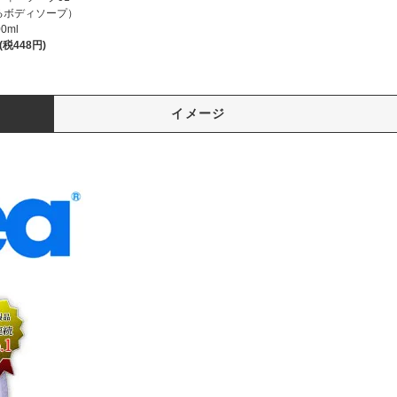
るボディソープ）
00ml
円(税448円)
イメージ