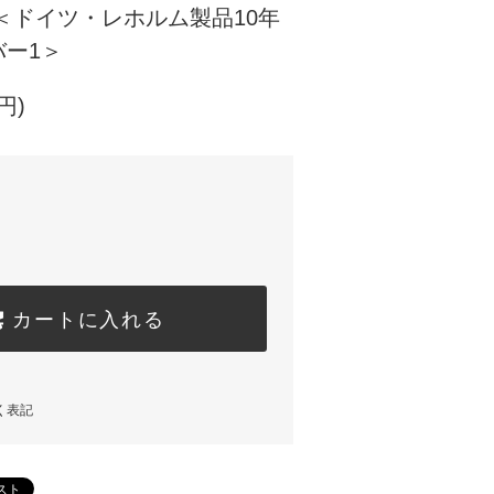
l ＜ドイツ・レホルム製品10年
ー1＞
円)
カートに入れる
く表記