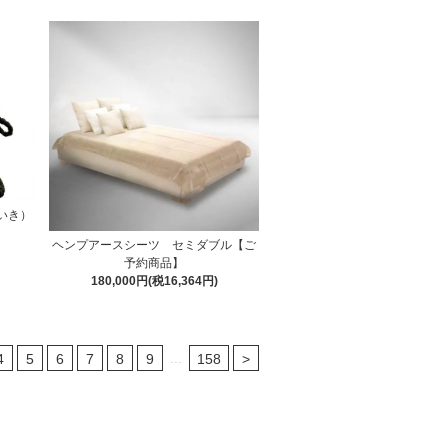
んいき）
ヘンプアースシーツ セミダブル【ご
予約商品】
180,000円(税16,364円)
...
4
5
6
7
8
9
158
>