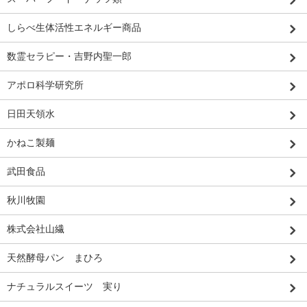
しらべ生体活性エネルギー商品
数霊セラピー・吉野内聖一郎
アポロ科学研究所
日田天領水
かねこ製麺
武田食品
秋川牧園
株式会社山繊
天然酵母パン まひろ
ナチュラルスイーツ 実り