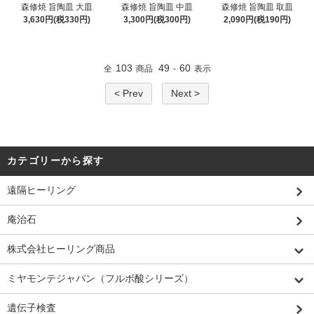
森修焼 旨陶皿 大皿
森修焼 旨陶皿 中皿
森修焼 旨陶皿 取皿
3,630円(税330円)
3,300円(税300円)
2,090円(税190円)
103
49
60
全
商品
-
表示
< Prev
Next >
カテゴリーから探す
遠隔ヒーリング
庵治石
株式会社ヒーリング商品
ミヤモンテジャパン（フルボ酸シリーズ）
遺伝子検査