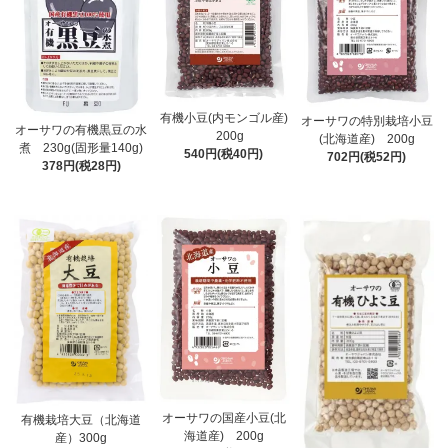
有機小豆(内モンゴル産)
オーサワの特別栽培小豆
オーサワの有機黒豆の水
200g
(北海道産) 200g
煮 230g(固形量140g)
540円(税40円)
702円(税52円)
378円(税28円)
オーサワの国産小豆(北
有機栽培大豆（北海道
海道産) 200g
産）300g