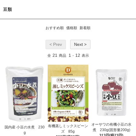
豆類
おすすめ順
価格順
新着順
< Prev
Next >
21
1
12
全
商品
-
表示
オーサワの有機小豆の水
有機蒸しミックスビーン
国内産 小豆の水煮 230
煮 230g(固形量200g)
ズ 85g
g
313円(税23円)