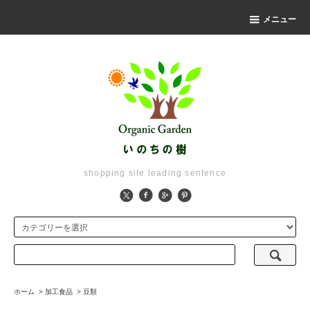
メニュー
shopping site leading sentence
ホーム
>
加工食品
>
豆類