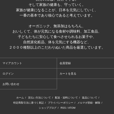
そして家族の健康も、守っていく。
家族が健康になることが、日本を元気にしていく、
一番の基本であり核心であると考えています。
オーガニック、無添加はもちろん、
おいしくて、体が元気になる食材や調味料、加工食品、
子どもたちに安心して食べさせられるお菓子や、
自然派化粧品、体を元気にする機器など、
２０００種類以上のこだわりぬいた商品を厳選しています。
マイアカウント
会員登録
ログイン
カートを見る
お問い合わせ
ホーム
/
支払い方法について
/
配送・送料について
/
返品について
/
特定商取引法に基づく表記
/
プライバシーポリシー
/
メルマガ登録・解除
/
ショップブログ
/
RSS
/
ATOM